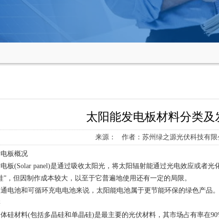
太阳能发电板材料分类及
来源： 作者：苏州绿之源光伏科技有限公
发电板概况
电板(Solar panel)是通过吸收太阳光，将太阳辐射能通过光电效应
硅”，但因制作成本较大，以至于它普遍地使用还有一定的局限。
普通电池和可循环充电电池来说，太阳能电池属于更节能环保的绿色产品
类
体硅材料(包括多晶硅和单晶硅)是最主要的光伏材料，其市场占有率在9