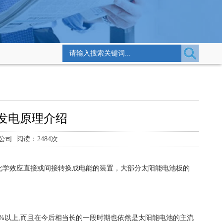
发电原理介绍
司 阅读：2484次
或者光化学效应直接或间接转换成电能的装置，大部分太阳能电池板的
。
0%以上,而且在今后相当长的一段时期也依然是太阳能电池的主流