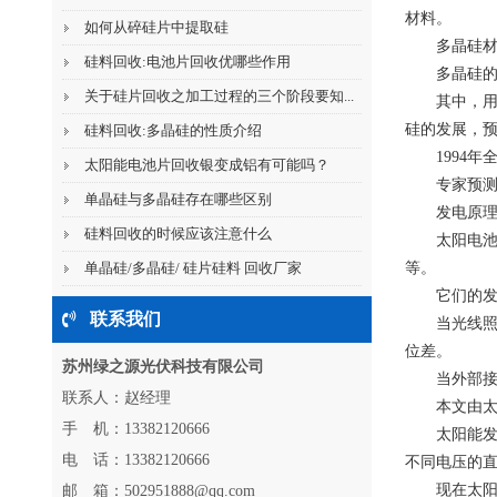
材料。
如何从碎硅片中提取硅
多晶硅材
硅料回收:电池片回收优哪些作用
多晶硅
关于硅片回收之加工过程的三个阶段要知...
其中，用
硅的发展，预
硅料回收:多晶硅的性质介绍
1994
太阳能电池片回收银变成铝有可能吗？
专家预
单晶硅与多晶硅存在哪些区别
发电原
硅料回收的时候应该注意什么
太阳电池
单晶硅/多晶硅/ 硅片硅料 回收厂家
等。
它们的发
联系我们
当光线照
位差。
苏州绿之源光伏科技有限公司
当外部
联系人：赵经理
本文由
手 机：13382120666
太阳能发
电 话：13382120666
不同电压的
现在太阳
邮 箱：502951888@qq.com