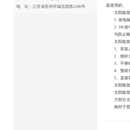
器使用的。
地 址：江苏省苏州市城北西路2266号
太阳能
1. 发
2. 1
为防止晚
太阳能
1、安装
2、做好
3、不锈
4、预留
5、直接
太阳能
太阳能发
大部分太
相对于