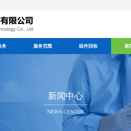
业务
服务范围
组件回收
新
新闻中心
NEWS CENTER