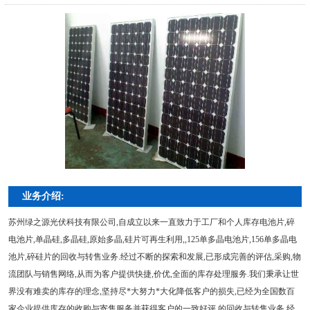
业务介绍:
苏州绿之源光伏科技有限公司,自成立以来一直致力于工厂和个人库存电池片,碎
电池片,单晶硅,多晶硅,原始多晶,硅片可再生利用,,125单多晶电池片,156单多晶电
池片,碎硅片的回收与转售业务.经过不断的探索和发展,已形成完善的评估,采购,物
流团队与销售网络,从而为客户提供快捷,价优,全面的库存处理服务.我们秉承让世
界没有难卖的库存的理念,坚持尽*大努力*大化降低客户的损失,已经为全国数百
家企业提供库存的收购与寄售服务并获得客户的一致好评.的回收与转售业务.经