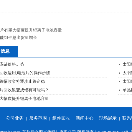
片有望大幅度提升锂离子电池容量
能组件总出货量增长
关信息
应链价格走势
太阳
回收运用,电池片的操作步骤
太阳
跌幅收窄将逐步止跌企稳
太阳
片回收银变成铝有可能吗？
单晶
大幅度提升锂离子电池容量
们
|
公司业务
|
服务范围
|
组件回收
|
新闻中心
|
现场展示
|
联系