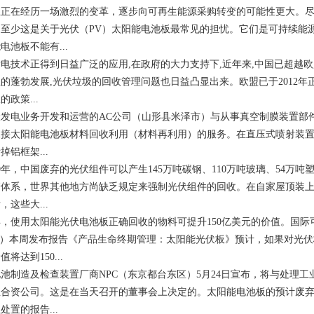
业正在经历一场激烈的变革，逐步向可再生能源采购转变的可能性更大。
至少这是关于光伏（PV）太阳能电池板最常见的担忧。它们是可持续能
电池板不能有...
电技术正得到日益广泛的应用,在政府的大力支持下,近年来,中国已超越
的蓬勃发展,光伏垃圾的回收管理问题也日益凸显出来。欧盟已于2012
政策...
发电业务开发和运营的AC公司（山形县米泽市）与从事真空制膜装置部件清洗再生
接太阳能电池板材料回收利用（材料再利用）的服务。在直压式喷射装置
铝框架...
30年，中国废弃的光伏组件可以产生145万吨碳钢、110万吨玻璃、54万吨
管体系，世界其他地方尚缺乏规定来强制光伏组件的回收。在自家屋顶装
这些大...
0年，使用太阳能光伏电池板正确回收的物料可提升150亿美元的价值。国际
PVPS）本周发布报告《产品生命终期管理：太阳能光伏板》预计，如果对光
将达到150...
池制造及检查装置厂商NPC（东京都台东区）5月24日宣布，将与处理
合资公司。这是在当天召开的董事会上决定的。太阳能电池板的预计废弃
置的报告...