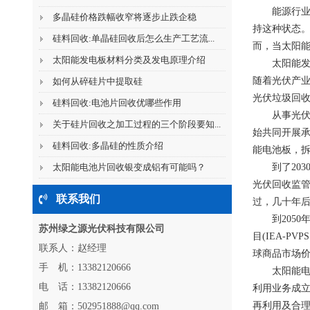
能源行
多晶硅价格跌幅收窄将逐步止跌企稳
持这种状态。
硅料回收:单晶硅回收后怎么生产工艺流...
而，当太阳能
太阳能发电板材料分类及发电原理介绍
太阳能发
随着光伏产业
如何从碎硅片中提取硅
光伏垃圾回收的
硅料回收:电池片回收优哪些作用
从事光伏
关于硅片回收之加工过程的三个阶段要知...
始共同开展承
硅料回收:多晶硅的性质介绍
能电池板，拆掉
太阳能电池片回收银变成铝有可能吗？
到了20
光伏回收监
联系我们
过，几十年后，
到205
苏州绿之源光伏科技有限公司
目(IEA-
联系人：赵经理
球商品市场价值
手 机：13382120666
太阳能电
电 话：13382120666
利用业务成立
再利用及合理处
邮 箱：502951888@qq.com