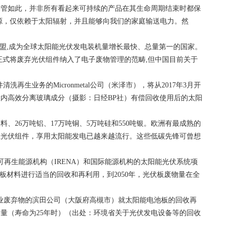
尽管如此，并非所有看起来可持续的产品在其生命周期结束时都保
源，仅依赖于太阳辐射，并且能够向我们的家庭输送电力。然
欧盟,成为全球太阳能光伏发电装机量增长最快、总量第一的国家。
年正式将废弃光伏组件纳入了电子废物管理的范畴,但中国目前关于
业务的Micronmetal公司（米泽市），将从2017年3月开
内高效分离玻璃成分（摄影：日经BP社）有偿回收使用后的太阳
塑料、26万吨铝、17万吨铜、5万吨硅和550吨银。欧洲有最成熟的
上光伏组件，享用太阳能发电已越来越流行。这些低碳先锋可曾想
可再生能源机构（IRENA）和国际能源机构的太阳能光伏系统项
伏板材料进行适当的回收和再利用，到2050年，光伏板废物量在全
工业废弃物的滨田公司（大阪府高槻市）就太阳能电池板的回收再
量（寿命为25年时）（出处：环境省关于光伏发电设备等的回收